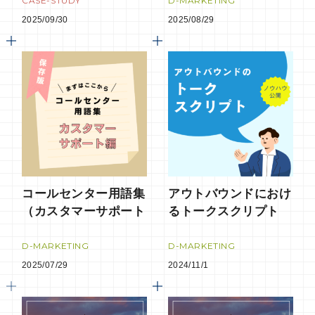
社様事例
CASE-STUDY
D-MARKETING
2025/09/30
2025/08/29
コールセンター用語集
アウトバウンドにおけ
（カスタマーサポート
るトークスクリプト
編）
～独自ノウハウを公開
～
D-MARKETING
D-MARKETING
2025/07/29
2024/11/1