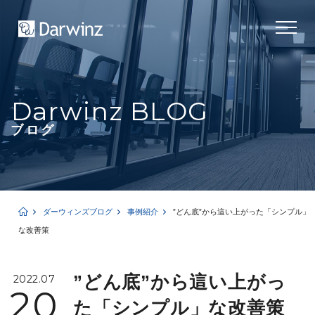
Darwinz BLOG
ブログ
ダーウィンズブログ
事例紹介
”どん底”から這い上がった「シンプル」
な改善策
”どん底”から這い上がっ
2022.07
20
た「シンプル」な改善策