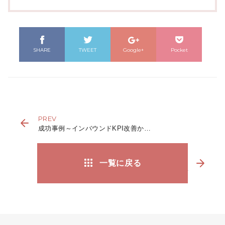
SHARE
TWEET
Google+
Pocket
PREV
成功事例～インバウンドKPI改善からの対応呼量増加へ～
NEXT
一覧に戻る
新しいマドンナ育成プログラムの始動！