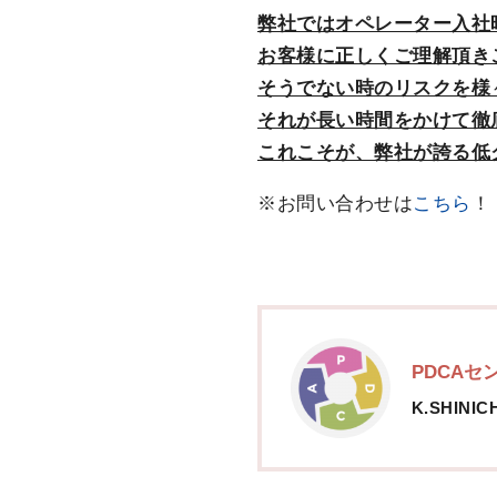
弊社ではオペレーター入社
お客様に正しくご理解頂き
そうでない時のリスクを様
それが長い時間をかけて徹
これこそが、弊社が誇る低
※お問い合わせは
こちら
！
PDCAセ
K.SHINIC