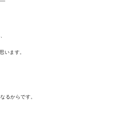
――
く、
思います。
になるからです。