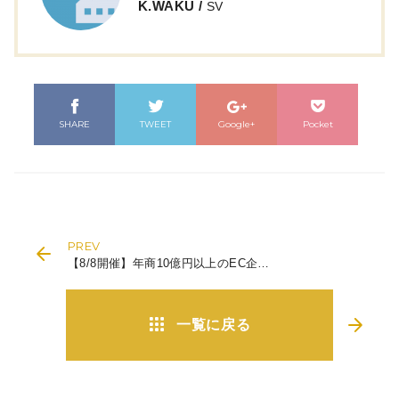
K.WAKU
/
SV
SHARE
TWEET
Google+
Pocket
PREV
【8/8開催】年商10億円以上のEC企業様必見！ LTV最大化を目指すセミナー
NEXT
一覧に戻る
【セミナーレポート！】1,500施策以上のコールセンターノウハウを活用した チャット接客の有用性とは？