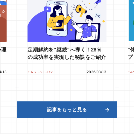
心理
定期解約を“継続”へ導く！28％
”
』
の成功率を実現した秘訣をご紹介
プ
会
CASE-STUDY
CA
4/13
2026/03/13
記事をもっと見る