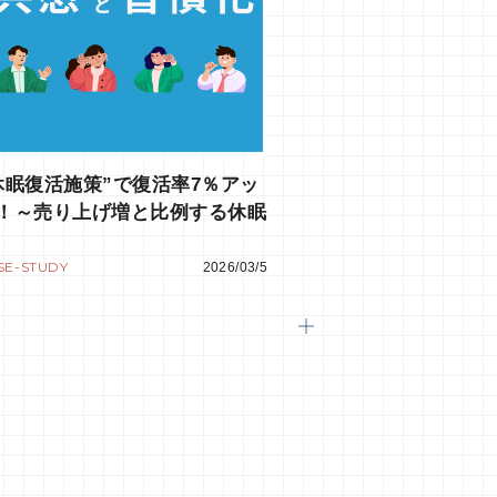
休眠復活施策”で復活率7％アッ
！～売り上げ増と比例する休眠
員への打ち手とは？
SE-STUDY
2026/03/5