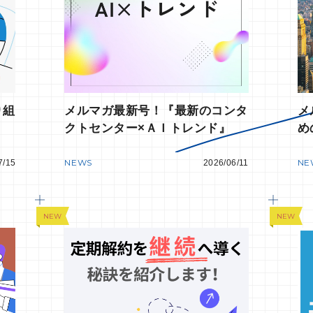
り組
メルマガ最新号！『最新のコンタ
メ
クトセンター×ＡＩトレンド』
め
NEWS
NE
7/15
2026/06/11