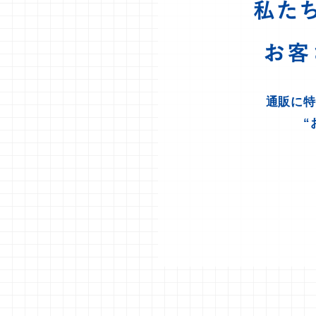
私た
お
通販に特
“